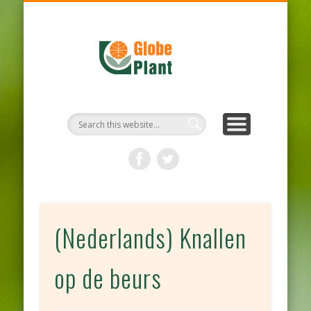
PROTOCOLE D’HYGIÈNE
NOTRE ENTREPRISE
NOS PRODUITS
ACTUALITÉS
DURABILITÉ
BIENVENUE
CONTACT
(Nederlands) Knallen
op de beurs