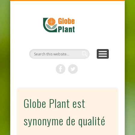
PROTOCOLE D’HYGIÈNE
NOTRE ENTREPRISE
NOS PRODUITS
ACTUALITÉS
DURABILITÉ
BIENVENUE
CONTACT
Globe Plant est
synonyme de qualité