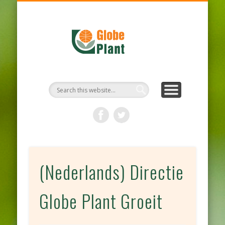
PROTOCOLE D’HYGIÈNE
NOTRE ENTREPRISE
NOS PRODUITS
ACTUALITÉS
DURABILITÉ
BIENVENUE
CONTACT
(Nederlands) Directie
Globe Plant Groeit