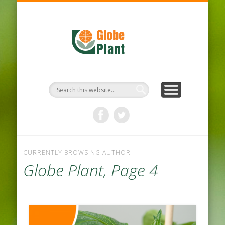
PROTOCOLE D’HYGIÈNE
NOTRE ENTREPRISE
NOS PRODUITS
ACTUALITÉS
DURABILITÉ
BIENVENUE
CONTACT
CURRENTLY BROWSING AUTHOR
Globe Plant, Page 4