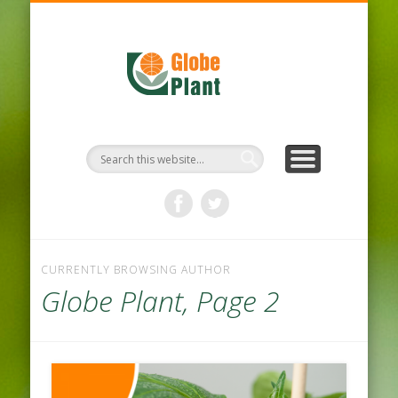
UNSER UNTERNEHMEN
HYGIENE-PROTOKOLL
UNSERE PRODUKTEN
WILLKOMMEN
NACHHALTIG
NACHRICHT
KONTAKT
CURRENTLY BROWSING AUTHOR
Globe Plant, Page 2